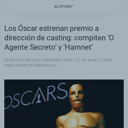
ALOFOKE”
Los Óscar estrenan premio a
dirección de casting: compiten ‘O
Agente Secreto’ y ‘Hamnet’
ESCRITO POR DEULTIMOMINUTO.NET EL
03 MARZO 2026
.
PUBLICADO EN
FARANDULA
.