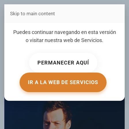
Skip to main content
Estás en Telenord Medios
Puedes continuar navegando en esta versión
o visitar nuestra web de
Servicios
.
Harry Styles lanza su cuarto álbum
de estudio “KISS ALL THE TIME”
PERMANECER AQUÍ
ESCRITO POR DEULTIMOMINUTO.NET EL
07 MARZO 2026
.
PUBLICADO EN
FARANDULA
.
IR A LA WEB DE SERVICIOS