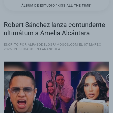
ÁLBUM DE ESTUDIO “KISS ALL THE TIME”
Robert Sánchez lanza contundente
ultimátum a Amelia Alcántara
ESCRITO POR ALPASODELOSFAMOSOS.COM EL
07 MARZO
2026
. PUBLICADO EN
FARANDULA
.