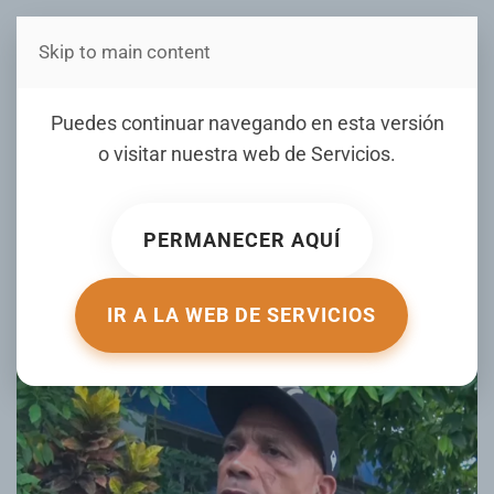
Skip to main content
Estás en Telenord Medios
Puedes continuar navegando en esta versión
Desaprensivos interceptan hombre
o visitar nuestra web de
Servicios
.
y lo despojan de su motocicleta en
SFM
PERMANECER AQUÍ
ESCRITO POR NOTICIERO TELENORD EL
07 AGOSTO 2026
.
PUBLICADO EN
NOTICIERO TELENORD
.
IR A LA WEB DE SERVICIOS