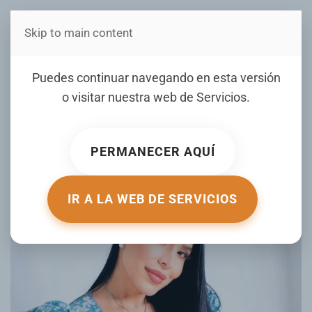
Skip to main content
Estás en Telenord Medios
Puedes continuar navegando en esta versión
o visitar nuestra web de
Servicios
.
Jessica Pereira a Bolivar Valera: «No
seas hipócrita»
PERMANECER AQUÍ
ESCRITO POR MASVIP.COM EL
17 MARZO 2026
. PUBLICADO EN
FARANDULA
.
IR A LA WEB DE SERVICIOS