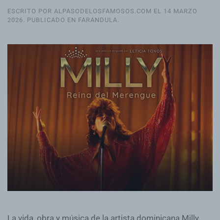
ESCRITO POR ALPASODELOSFAMOSOS.COM EL
14 MARZO
2026
. PUBLICADO EN
FARANDULA
.
La vida, obra y música de la artista dominicana Milly