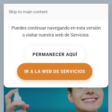
Skip to main content
Estás en Telenord Medios
El poder de los
Puedes continuar navegando en esta versión
antioxidantes: mucho más
o visitar nuestra web de
Servicios
.
que luminosidad
PERMANECER AQUÍ
ESCRITO POR DIARIOLIBRE.COM EL
25 MARZO 2026
.
PUBLICADO EN
MUJER DE HOY
.
IR A LA WEB DE SERVICIOS