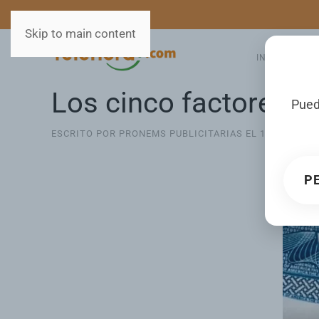
MEDIOS
SERVICIOS
Skip to main content
INICIO
GA
Los cinco factores c
Pued
ESCRITO POR PRONEMS PUBLICITARIAS EL
10 MAY 202
P