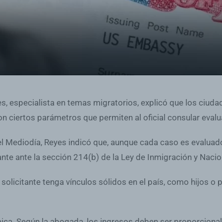
s, especialista en temas migratorios, explicó que los ciu
 ciertos parámetros que permiten al oficial consular evaluar
l Mediodía, Reyes indicó que, aunque cada caso es evaluado
tante ante la sección 214(b) de la Ley de Inmigración y Nacio
un solicitante tenga vínculos sólidos en el país, como hijo
mica. Según la abogada, los ingresos deben ser proporcional