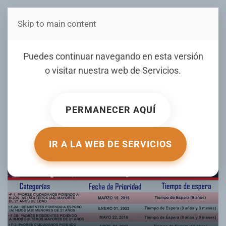
Skip to main content
Estás en Telenord Medios
Boletín de visas mes de
Puedes continuar navegando en esta versión
abril 2025
o visitar nuestra web de
Servicios
.
ESCRITO POR AGUEDA VARGAS EL
10 ABRIL 2025
. PUBLICADO
EN
MIGRACIÓN AL DÍA
.
PERMANECER AQUÍ
IR A LA WEB DE SERVICIOS