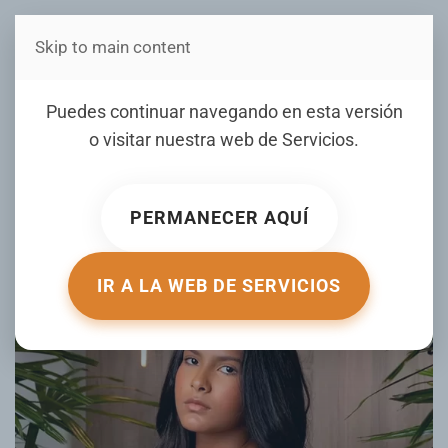
Skip to main content
Estás en Telenord Medios
Ana Beatriz asegura que
Puedes continuar navegando en esta versión
las críticas ya no le afectan
o visitar nuestra web de
Servicios
.
y la motivan a seguir en lo
que ama
PERMANECER AQUÍ
ESCRITO POR LUMINARIASTV.COM EL
24 MARZO 2026
.
PUBLICADO EN
FARANDULA
.
IR A LA WEB DE SERVICIOS