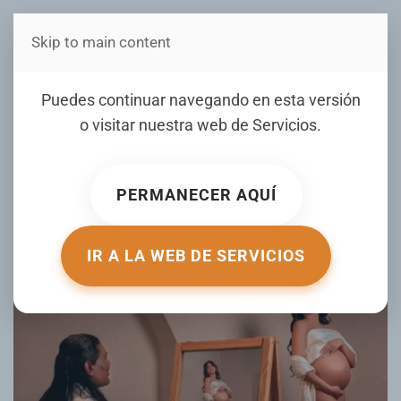
Skip to main content
Estás en Telenord Medios
Omega “El Fuerte” anuncia
Puedes continuar navegando en esta versión
la llegada de una nueva
o visitar nuestra web de
Servicios
.
hija: “Una hermosa luz está
llegando a nuestras vidas”
PERMANECER AQUÍ
ESCRITO POR DEULTIMOMINUTO.NET EL
21 MARZO 2026
.
PUBLICADO EN
FARANDULA
.
IR A LA WEB DE SERVICIOS