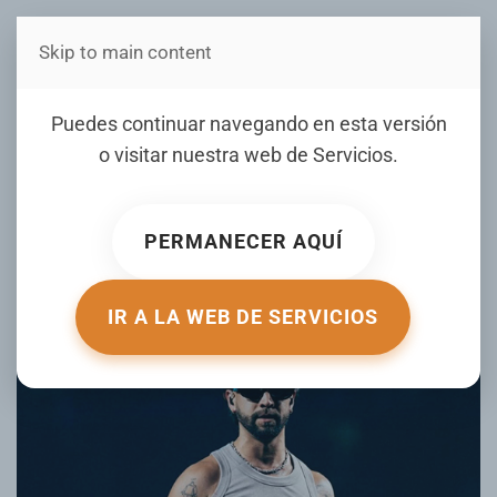
Skip to main content
Estás en Telenord Medios
Por culpa de Melissa se
Puedes continuar navegando en esta versión
posponen conciertos y
o visitar nuestra web de
Servicios
.
obras del festival teatral
Fite 2025
PERMANECER AQUÍ
ESCRITO POR LISTINDIARIO.COM EL
23 OCTUBRE 2025
.
PUBLICADO EN
FARANDULA
.
IR A LA WEB DE SERVICIOS