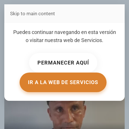
Skip to main content
Estás en Telenord Medios
Desconocidos despojan de
Puedes continuar navegando en esta versión
sus pertenencias a un
o visitar nuestra web de
Servicios
.
hombre en SFM
PERMANECER AQUÍ
ESCRITO POR NOTICIERO TELENORD EL
02 JUNIO 2026
.
PUBLICADO EN
NOTICIERO TELENORD
.
IR A LA WEB DE SERVICIOS