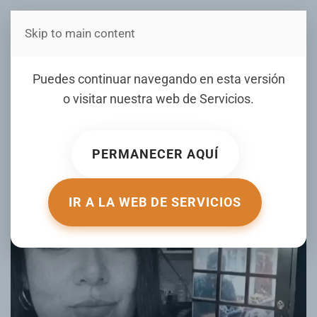
Skip to main content
Estás en Telenord Medios
Secuestro de periodista en
Puedes continuar navegando en esta versión
México queda grabado en
o visitar nuestra web de
Servicios
.
espeluznante video
PERMANECER AQUÍ
ESCRITO POR DIARIOLIBRE.COM EL
03 JUNIO 2026
.
PUBLICADO EN
INTERNACIONALES
.
IR A LA WEB DE SERVICIOS