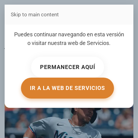
Skip to main content
Estás en Telenord Medios
Hernández dispara dos
Puedes continuar navegando en esta versión
jonrones; Carlos
o visitar nuestra web de
Servicios
.
Jorge,Figueroa y Ureña
también la sacan
PERMANECER AQUÍ
ESCRITO POR JUNIOR MATRILLÉ EL
03 JUNIO 2026
.
PUBLICADO EN
DEPORTES CON JUNIOR MATRILLÉ
.
IR A LA WEB DE SERVICIOS