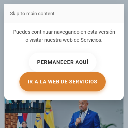
Skip to main content
Estás en Telenord Medios
Brian De Peña expone en
Puedes continuar navegando en esta versión
SFM sobre “Buenas
o visitar nuestra web de
Servicios
.
prácticas en el manejo de
la alcaldía de Lawrence”
PERMANECER AQUÍ
ESCRITO POR HOY.COM.DO EL
23 FEBRERO 2026
. PUBLICADO
EN
GALERIA
.
IR A LA WEB DE SERVICIOS