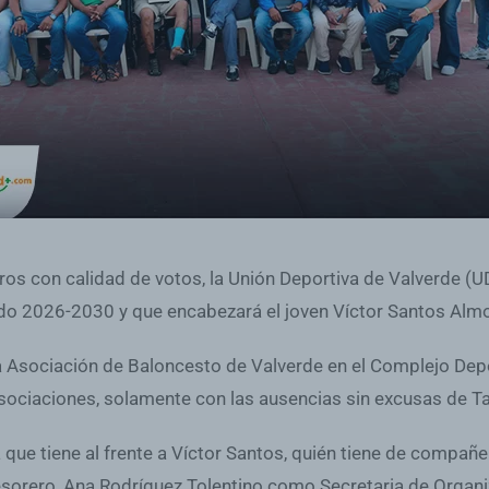
os con calidad de votos, la Unión Deportiva de Valverde (UD
íodo 2026-2030 y que encabezará el joven Víctor Santos Alm
e la Asociación de Baloncesto de Valverde en el Complejo De
 asociaciones, solamente con las ausencias sin excusas de 
ue tiene al frente a Víctor Santos, quién tiene de compañero
orero, Ana Rodríguez Tolentino como Secretaria de Organiz