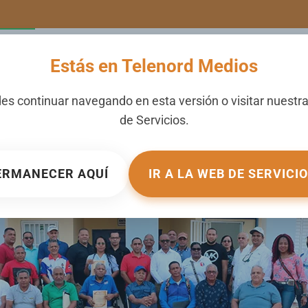
LERIA
NOTICIAS
CANALES
SECCIONES
NOSOTROS
Estás en Telenord Medios
gido a unanimidad preside
es continuar navegando en esta versión o visitar nuestr
de
Servicios
.
e
BLICADO EN
GALERIA
.
ERMANECER AQUÍ
IR A LA WEB DE SERVICI