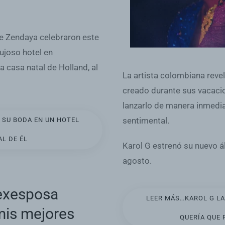
se Zendaya celebraron este
ujoso hotel en
 casa natal de Holland, al
La artista colombiana revel
creado durante sus vacacio
lanzarlo de manera inmedia
sentimental.
 SU BODA EN UN HOTEL
L DE ÉL
Karol G estrenó su nuevo á
agosto.
 exesposa
LEER MÁS…KAROL G LA
 mis mejores
QUERÍA QUE 