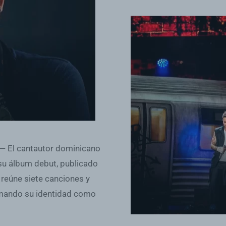
 — El cantautor dominicano
su álbum debut, publicado
 reúne siete canciones y
irmando su identidad como