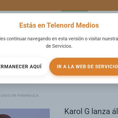
LERIA
NOTICIAS
CANALES
SECCIONES
NOSOTROS
Estás en Telenord Medios
es continuar navegando en esta versión o visitar nuestr
de
Servicios
.
bran su boda
ERMANECER AQUÍ
IR A LA WEB DE SERVICI
 la casa natal
LICADO EN
FARANDULA
.
Karol G lanza á