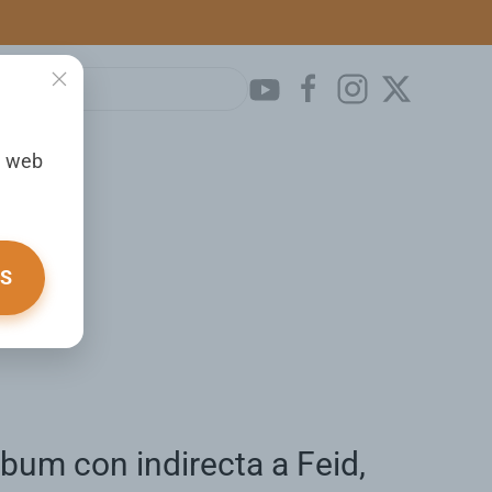
a web
OS
lbum con indirecta a Feid,