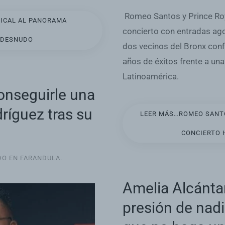
Romeo Santos y Prince Ro
SICAL AL PANORAMA
concierto con entradas ago
 DESNUDO
dos vecinos del Bronx conf
años de éxitos frente a un
Latinoamérica.
conseguirle una
ríguez tras su
LEER MÁS…ROMEO SANTO
CONCIERTO 
DO EN
FARANDULA
.
Amelia Alcánta
presión de nad