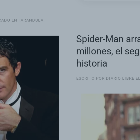
ICADO EN
FARANDULA
.
Spider-Man arra
millones, el se
historia
ESCRITO POR DIARIO LIBRE E