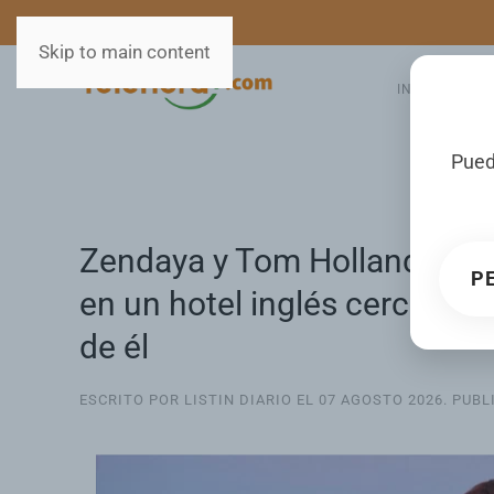
MEDIOS
SERVICIOS
Skip to main content
INICIO
GA
Pued
Zendaya y Tom Holland cele
P
en un hotel inglés cercano a
de él
ESCRITO POR LISTIN DIARIO EL
07 AGOSTO 2026
. PUB