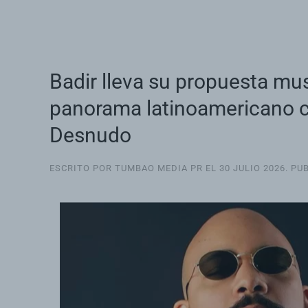
Badir lleva su propuesta mus
panorama latinoamericano 
Desnudo
ESCRITO POR TUMBAO MEDIA PR EL
30 JULIO 2026
. PU