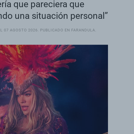
ría que pareciera que
ndo una situación personal”
EL
07 AGOSTO 2026
. PUBLICADO EN
FARANDULA
.