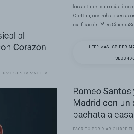
los actores con más tirón de
Cretton, cosecha buenas cr
calificación 'A' en CinemaS
ical al
con Corazón
LEER MÁS…SPIDER-MA
SEGUNDO
BLICADO EN
FARANDULA
.
Romeo Santos y
Madrid con un c
bachata a casa 
ESCRITO POR DIARIOLIBRE E