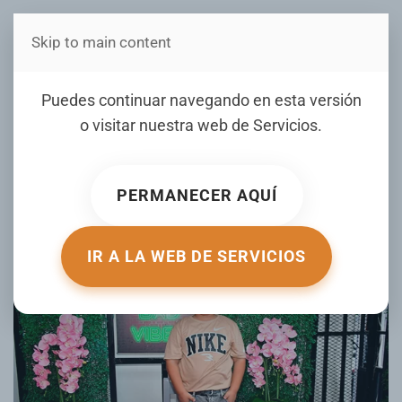
Skip to main content
Estás en Telenord Medios
Festejan los 7 años del
Puedes continuar navegando en esta versión
niño John David Rojas
o visitar nuestra web de
Servicios
.
Salazar
PERMANECER AQUÍ
ESCRITO POR TELENORD.COM EL
11 AGOSTO 2025
.
PUBLICADO EN
GALERIA
.
IR A LA WEB DE SERVICIOS