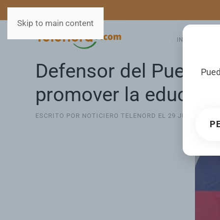
MEDIOS
SERVICIOS
Skip to main content
INICIO
GA
Defensor del Pueblo 
Pued
promover la educación
ESCRITO POR NOTICIERO TELENORD EL
29 JULIO 2025
.
P