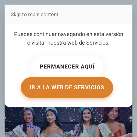
Skip to main content
Estás en Telenord Medios
La señorita Yarileidy Reyes
Puedes continuar navegando en esta versión
fue coronada como la
o visitar nuestra web de
Servicios
.
nueva reina Santa Ana
2025
PERMANECER AQUÍ
ESCRITO POR DAVID DIAZ EL
19 JULIO 2025
. PUBLICADO EN
GALERIA
.
IR A LA WEB DE SERVICIOS