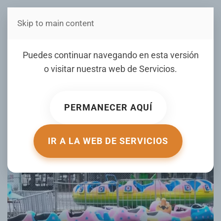
Skip to main content
Estás en Telenord Medios
Garantizan la seguridad
Puedes continuar navegando en esta versión
durante las fiestas
o visitar nuestra web de
Servicios
.
patronales de SFM
PERMANECER AQUÍ
ESCRITO POR NOTICIERO TELENORD EL
17 JULIO 2025
.
PUBLICADO EN
NOTICIERO TELENORD
.
IR A LA WEB DE SERVICIOS