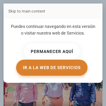
Skip to main content
Estás en Telenord Medios
INEFI interviene pista de
Puedes continuar navegando en esta versión
atletismo de cara a juegos
o visitar nuestra web de
Servicios
.
escolares SFM 2025
PERMANECER AQUÍ
ESCRITO POR TONY GARCÍA EL
15 JULIO 2025
. PUBLICADO EN
GALERIA
.
IR A LA WEB DE SERVICIOS