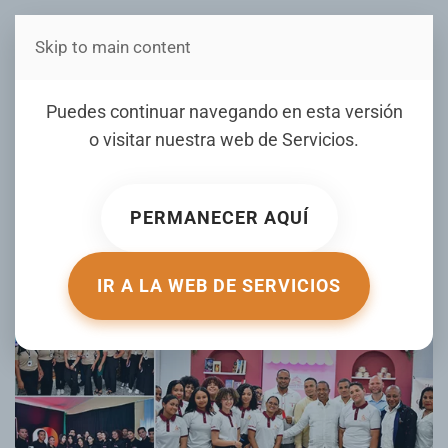
Skip to main content
Estás en Telenord Medios
Realizan feria de
Puedes continuar navegando en esta versión
emprendedores en el
o visitar nuestra web de
Servicios
.
Politécnico Vicente
Aquilino Santos SFM
PERMANECER AQUÍ
ESCRITO POR TELENORD.COM EL
14 JUNIO 2025
. PUBLICADO
EN
GALERIA
.
IR A LA WEB DE SERVICIOS