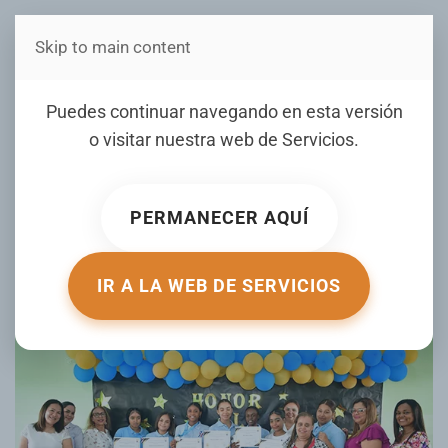
Skip to main content
Estás en Telenord Medios
Centro Educativo Tomasina
Puedes continuar navegando en esta versión
de la Cruz Peralta realiza
o visitar nuestra web de
Servicios
.
reconocimiento al mérito
nivel secundario
PERMANECER AQUÍ
ESCRITO POR TELENORD.COM EL
12 JUNIO 2025
. PUBLICADO
EN
GALERIA
.
IR A LA WEB DE SERVICIOS