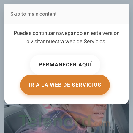
Skip to main content
Estás en Telenord Medios
Apresan mujer por
Puedes continuar navegando en esta versión
presuntamente darle una
o visitar nuestra web de
Servicios
.
pela a su hijo en Cenovi
PERMANECER AQUÍ
ESCRITO POR RAMON HERNANDEZ EL
22 ABRIL 2025
.
PUBLICADO EN
LOCALES
.
IR A LA WEB DE SERVICIOS