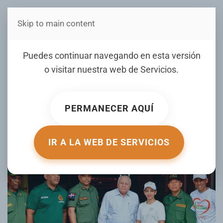
Skip to main content
Estás en Telenord Medios
Fundación Vive Saludable
Puedes continuar navegando en esta versión
entrega Medicamentos y
o visitar nuestra web de
Servicios
.
alimentos a Bomberos SFM
PERMANECER AQUÍ
ESCRITO POR TELENORD.COM.DO EL
17 ABRIL 2025
.
PUBLICADO EN
GALERIA
.
IR A LA WEB DE SERVICIOS