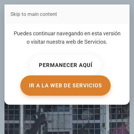
Skip to main content
Estás en Telenord Medios
En seis meses, República
Puedes continuar navegando en esta versión
Dominicana debió deportar
o visitar nuestra web de
Servicios
.
240 mil haitianos, pero
DGM reporta 180 mil
PERMANECER AQUÍ
ESCRITO POR HOY.COM EL
01 ABRIL 2025
. PUBLICADO EN
NOTICIAS
.
IR A LA WEB DE SERVICIOS