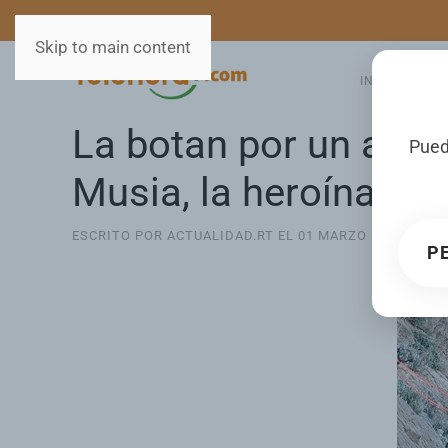
MEDIOS
SERVICIOS
Skip to main content
INICIO
GA
La botan por un acan
Pued
Musia, la heroína de
ESCRITO POR ACTUALIDAD.RT EL
01 MARZO 2025
. PUB
P