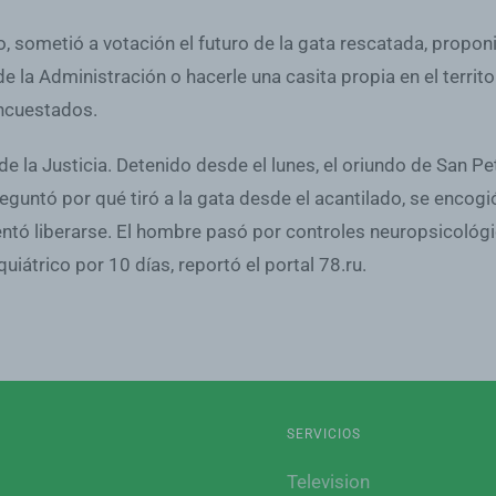
to, sometió a votación el futuro de la gata rescatada, propo
e la Administración o hacerle una casita propia en el territo
encuestados.
de la Justicia. Detenido desde el lunes, el oriundo de San 
reguntó por qué tiró a la gata desde el acantilado, se encog
entó liberarse. El hombre pasó por controles neuropsicológic
uiátrico por 10 días, reportó el portal 78.ru.
SERVICIOS
Television