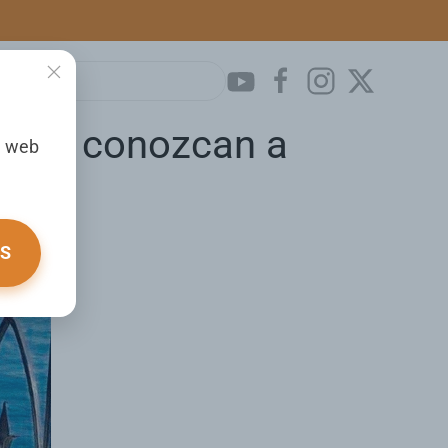
agro: conozcan a
a web
OS