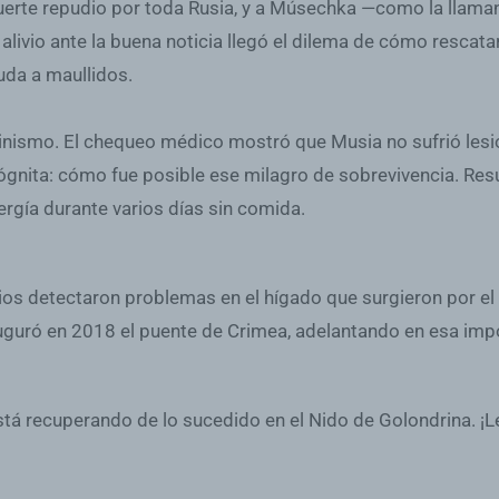
 fuerte repudio por toda Rusia, y a Músechka —como la llam
 alivio ante la buena noticia llegó el dilema de cómo rescata
uda a maullidos.
nismo. El chequeo médico mostró que Musia no sufrió lesio
incógnita: cómo fue posible ese milagro de sobrevivencia. R
nergía durante varios días sin comida.
rios detectaron problemas en el hígado que surgieron por el e
auguró en 2018 el puente de Crimea, adelantando en esa impo
 está recuperando de lo sucedido en el Nido de Golondrina. ¡