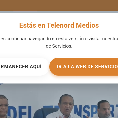
LERIA
NOTICIAS
CANALES
SECCIONES
NOSOTROS
Estás en Telenord Medios
mentarán pasaje por incr
es continuar navegando en esta versión o visitar nuestr
de
Servicios
.
N
NOTICIAS
.
ERMANECER AQUÍ
IR A LA WEB DE SERVICI