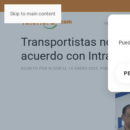
MEDIOS
SERVICIOS
Skip to main content
INICIO
GA
Transportistas no au
Pued
acuerdo con Intrant
ESCRITO POR N.COM EL
14 ENERO 2025
. PUBLICADO E
P