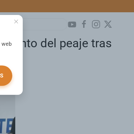
emento del peaje tras
a web
OS