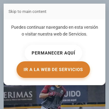
Skip to main content
Estás en Telenord Medios
Rojas y Peguero conectan
Puedes continuar navegando en esta versión
sendos cuadrangulares en
o visitar nuestra web de
Servicios
.
victoria de Gigantes sobre
Leones
PERMANECER AQUÍ
ESCRITO POR TELENORD.COM.DO EL
30 NOVIEMBRE 2024
.
PUBLICADO EN
DEPORTES CON JUNIOR MATRILLÉ
.
IR A LA WEB DE SERVICIOS