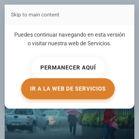
Skip to main content
Estás en Telenord Medios
Meteorología pronostica
Puedes continuar navegando en esta versión
lluvias y emite alertas
o visitar nuestra web de
Servicios
.
ESCRITO POR ELDIA.COM EL
30 OCTUBRE 2024
. PUBLICADO
EN
NACIONALES
.
PERMANECER AQUÍ
IR A LA WEB DE SERVICIOS