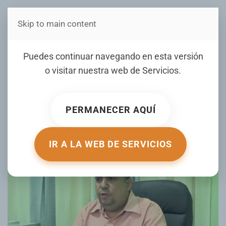
Skip to main content
Estás en Telenord Medios
ADP – SFM confirma
Puedes continuar navegando en esta versión
participación en protesta
o visitar nuestra web de
Servicios
.
frente al Minerd por
evaluación al desempeño
PERMANECER AQUÍ
ESCRITO POR YEURY TAVERAS DUARTE EL
29 JULIO 2024
.
PUBLICADO EN
NOTICIERO TELENORD
.
IR A LA WEB DE SERVICIOS